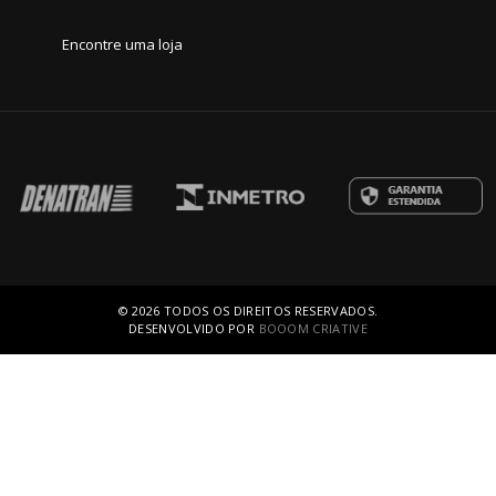
Loja do Barigui, Curitiba
Encontre uma loja
Loja de Palhoça, Santa Catarina
Loja de Contagem, Minas Gerais
Dacla Express (Entregas - Rs, Sc, Pr,
Sp)
© 2026 TODOS OS DIREITOS RESERVADOS.
DESENVOLVIDO POR
BOOOM CRIATIVE