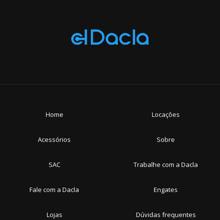
i
Home
Locações
Acessórios
Sobre
SAC
Trabalhe com a Dacla
Loja de Osasco, São Paulo
Fale com a Dacla
Engates
Loja de Santo André, São Paulo
Loja de São Jose dos Pinhas, Paraná
Lojas
Dúvidas frequentes