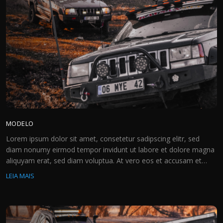
MODELO
Lorem ipsum dolor sit amet, consetetur sadipscing elitr, sed
diam nonumy eirmod tempor invidunt ut labore et dolore magna
aliquyam erat, sed diam voluptua. At vero eos et accusam et
justo duo dolores et ea rebum. Stet clita kasd gubergren, no sea
LEIA MAIS
takimata sanctus est Lorem ipsum dolor sit amet. Lorem ipsum
dolor sit amet, […]