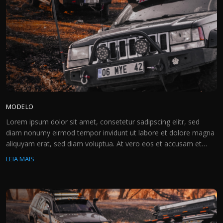
Loja de Contagem, Minas Gerais
Dacla Express (Entregas - Rs, Sc, Pr,
Sp)
MODELO
Lorem ipsum dolor sit amet, consetetur sadipscing elitr, sed
diam nonumy eirmod tempor invidunt ut labore et dolore magna
aliquyam erat, sed diam voluptua. At vero eos et accusam et
justo duo dolores et ea rebum. Stet clita kasd gubergren, no sea
LEIA MAIS
takimata sanctus est Lorem ipsum dolor sit amet. Lorem ipsum
dolor sit amet, […]