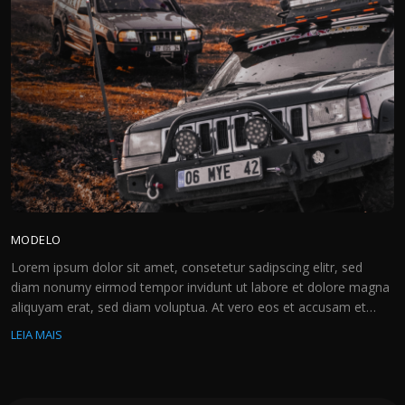
MODELO
Lorem ipsum dolor sit amet, consetetur sadipscing elitr, sed
diam nonumy eirmod tempor invidunt ut labore et dolore magna
aliquyam erat, sed diam voluptua. At vero eos et accusam et
justo duo dolores et ea rebum. Stet clita kasd gubergren, no sea
LEIA MAIS
takimata sanctus est Lorem ipsum dolor sit amet. Lorem ipsum
dolor sit amet, […]