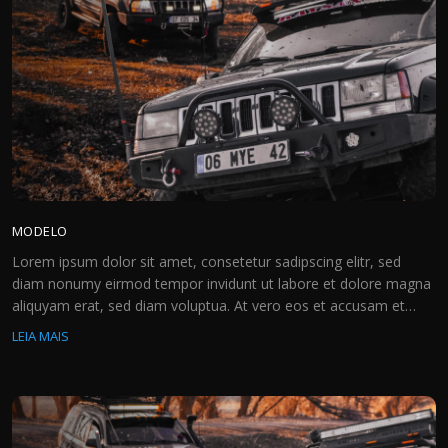
MODELO
Lorem ipsum dolor sit amet, consetetur sadipscing elitr, sed
diam nonumy eirmod tempor invidunt ut labore et dolore magna
aliquyam erat, sed diam voluptua. At vero eos et accusam et
justo duo dolores et ea rebum. Stet clita kasd gubergren, no sea
LEIA MAIS
takimata sanctus est Lorem ipsum dolor sit amet. Lorem ipsum
dolor sit amet, […]