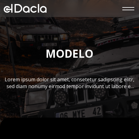
i
MODELO
Lorem ipsum dolor sit amet, consetetur sadipscing elitr,
sed diam nonumy eirmod tempor invidunt ut labore et
dolore magna aliquyam erat, sed diam voluptua. At vero
eos et accusam et justo duo dolores et ea rebum. Stet
clita kasd gubergren, no sea takimata sanctus est
Lorem ipsum dolor sit amet. Lorem ipsum dolor sit
amet, […]